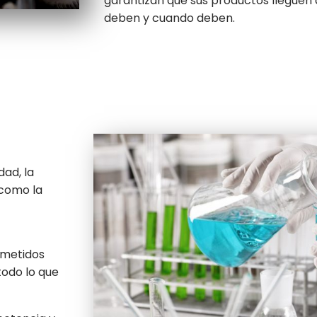
garantizan que sus productos lleguen
deben y cuando deben.
dad, la
 como la
ometidos
todo lo que