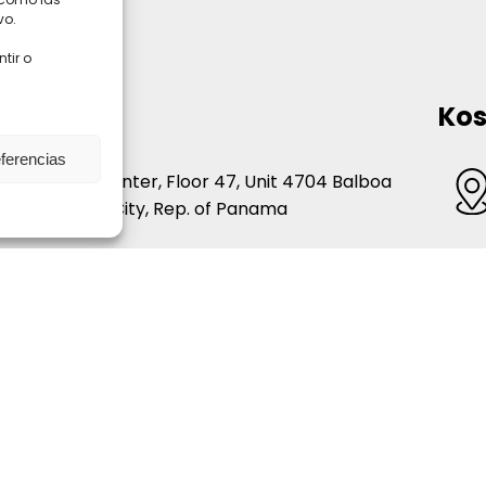
vo.
tir o
a
Ko
eferencias
A Financial Center, Floor 47, Unit 4704 Balboa
nue, Panama City, Rep. of Panama
 213 6163
7 6985 9609