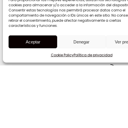
cookies para almacenar y/o acceder a la información del dispositi
Consentir estas tecnologías nos permitirá procesar datos como el
comportamiento de navegación o IDs únicos en este sitio. No consen
retirar el consentimiento, puede afectar negativamente a ciertas
características y funciones.
Panam
Aceptar
Denegar
Ver pr
BICS
Ave
Cookie Policy
Política de privacidad
Home
Quiénes somos
+507
Envío
Energía
Materias primas
+50
Productos químicos
Contacto
Política de privacidad