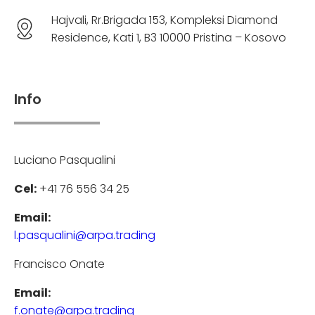
Hajvali, Rr.Brigada 153, Kompleksi Diamond
Residence, Kati 1, B3 10000 Pristina – Kosovo
Info
Luciano Pasqualini
Cel:
+41 76 556 34 25
Email:
l.pasqualini@arpa.trading
Francisco Onate
Email:
f.onate@arpa.trading