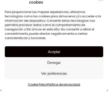
cookies
Home
Quiénes somos
Para proporcionar las mejores experiencias, utilizamos
tecnologías como las cookies para almacenar y/o acceder a la
Envío
información del dispositivo. Consentir estas tecnologías nos
Energía
permitirá procesar datos como el comportamiento de
navegación o IDs únicos en este sitio. No consentir o retirar el
Materias primas
consentimiento, puede afectar negativamente a ciertas
Productos químicos
características y funciones.
Contacto
Aceptar
Panama
Denegar
Ver preferencias
BICSA Financial Center, Floor 47, Unit 4704
Balboa Avenue, Panama City, Rep. of Panama
Cookie Policy
Política de privacidad
+507 213 6163